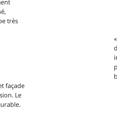
ment 
é, 
pe très 
«
d
i
p
b
et façade 
sion. Le 
urable. 