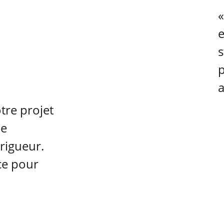
«
e
s
p
a
re projet 
e 
rigueur. 
ce pour 